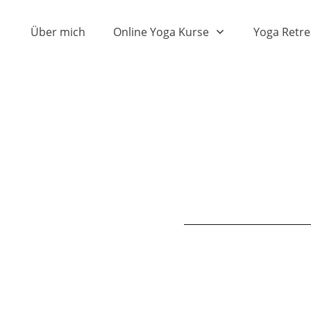
Über mich
Online Yoga Kurse
Yoga Retre