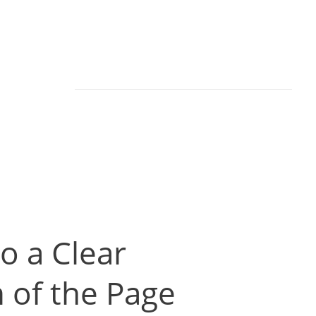
to a Clear
 of the Page