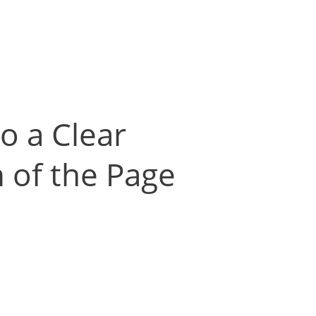
to a Clear
 of the Page